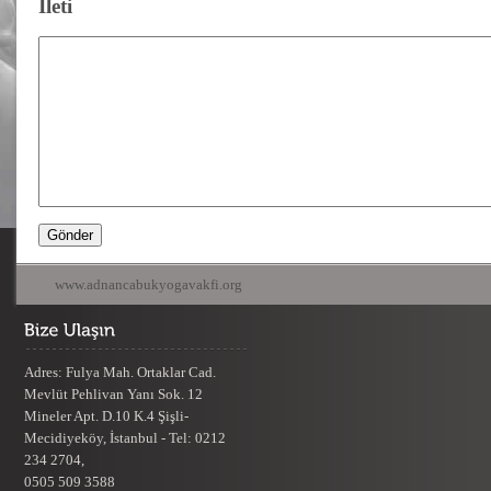
İleti
www.adnancabukyogavakfi.org
Adres: Fulya Mah. Ortaklar Cad.
Mevlüt Pehlivan Yanı Sok. 12
Mineler Apt. D.10 K.4 Şişli-
Mecidiyeköy, İstanbul - Tel: 0212
234 2704,
0505 509 3588