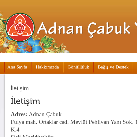
Ana Sayfa
Hakkımızda
Gönüllülük
Bağış ve Destek
İletişim
Adres:
Adnan Çabuk
Fulya mah. Ortaklar cad. Mevlüt Pehlivan Yanı Sok. 
K.4