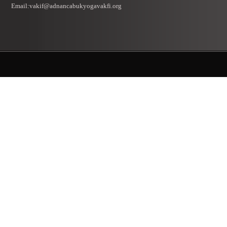
Email:vakif@adnancabukyogavakfi.org