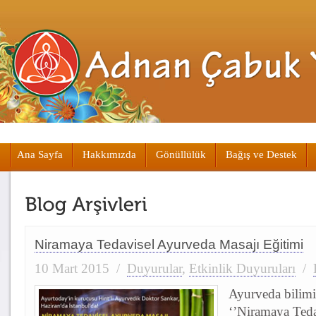
Ana Sayfa
Hakkımızda
Gönüllülük
Bağış ve Destek
Niramaya Tedavisel Ayurveda Masajı Eğitimi
10 Mart 2015
/
Duyurular
,
Etkinlik Duyuruları
/
Ayurveda bilimi
‘’Niramaya Ted