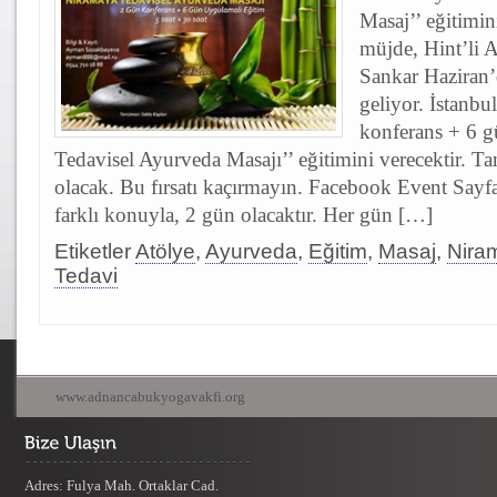
Masaj’’ eğitimin
müjde, Hint’li 
Sankar Haziran’
geliyor. İstanbu
konferans + 6 
Tedavisel Ayurveda Masajı’’ eğitimini verecektir. T
olacak. Bu fırsatı kaçırmayın. Facebook Event Sayfa
farklı konuyla, 2 gün olacaktır. Her gün […]
Etiketler
Atölye
,
Ayurveda
,
Eğitim
,
Masaj
,
Nira
Tedavi
www.adnancabukyogavakfi.org
Adres: Fulya Mah. Ortaklar Cad.