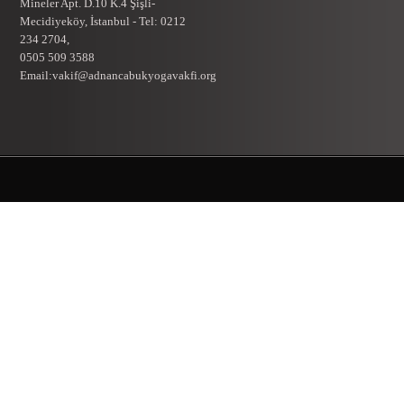
Mineler Apt. D.10 K.4 Şişli-
Mecidiyeköy, İstanbul - Tel: 0212
234 2704,
0505 509 3588
Email:vakif@adnancabukyogavakfi.org