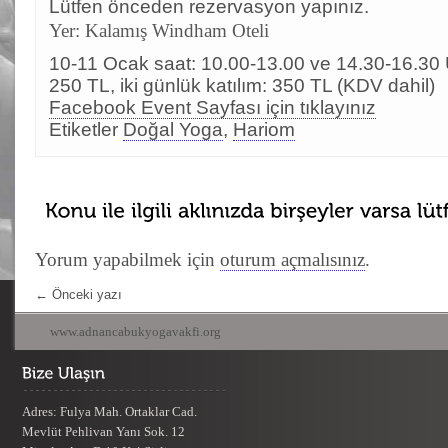
Lütfen önceden rezervasyon yapınız.
Yer: Kalamış Windham Oteli
10-11 Ocak saat: 10.00-13.00 ve 14.30-16.30 Ü
250 TL, iki günlük katılım: 350 TL (KDV dahil)
Facebook Event Sayfası için tıklayınız
Etiketler
Doğal Yoga
,
Hariom
Yorum yapabilmek için
oturum açmalısınız
.
←
Önceki yazı
www.adnancabukyogavakfi.org
Adres: Fulya Mah. Ortaklar Cad.
Mevlüt Pehlivan Yanı Sok. 12