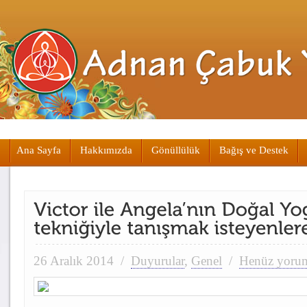
Ana Sayfa
Hakkımızda
Gönüllülük
Bağış ve Destek
26 Aralık 2014
/
Duyurular
,
Genel
/
Henüz yoru