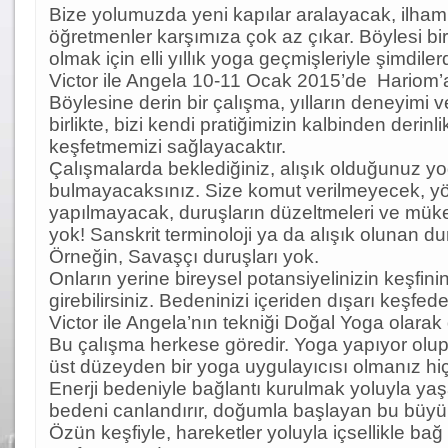
Bize yolumuzda yeni kapılar aralayacak, ilham 
öğretmenler karşımıza çok az çıkar. Böylesi bir
olmak için elli yıllık yoga geçmişleriyle şimdiler
Victor ile Angela 10-11 Ocak 2015’de Hariom’a
Böylesine derin bir çalışma, yılların deneyimi ve
birlikte, bizi kendi pratiğimizin kalbinden derinli
keşfetmemizi sağlayacaktır.
Çalışmalarda beklediğiniz, alışık olduğunuz y
bulmayacaksınız. Size komut verilmeyecek, y
yapılmayacak, duruşların düzeltmeleri ve müke
yok! Sanskrit terminoloji ya da alışık olunan du
Örneğin, Savaşçı duruşları yok.
Onların yerine bireysel potansiyelinizin keşfini
girebilirsiniz. Bedeninizi içeriden dışarı keşfed
Victor ile Angela’nın tekniği Doğal Yoga olarak d
Bu çalışma herkese göredir. Yoga yapıyor olu
üst düzeyden bir yoga uygulayıcısı olmanız hiç
Enerji bedeniyle bağlantı kurulmak yoluyla yaş
bedeni canlandırır, doğumla başlayan bu büyü
Özün keşfiyle, hareketler yoluyla içsellikle bağ 