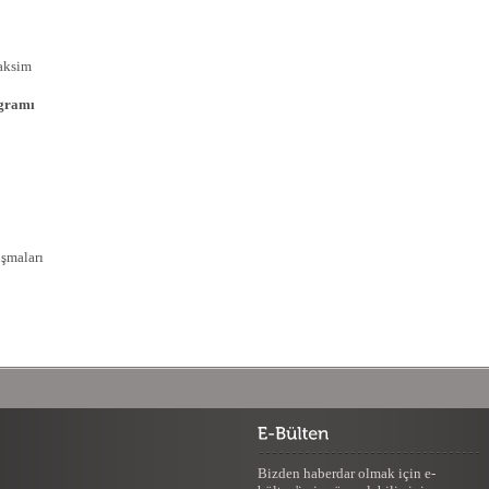
Taksim
ogramı
şmaları
Bizden haberdar olmak için e-