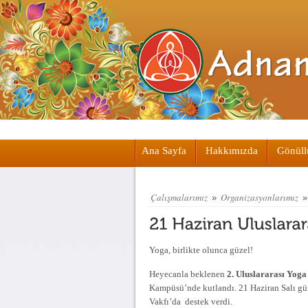
Ana Sayfa
Hakkımızda
Gönüll
Çalışmalarımız
Organizasyonlarımız
»
Yoga, birlikte olunca güzel!
Heyecanla beklenen
2. Uluslararası Yog
Kampüsü’nde kutlandı. 21 Haziran Salı gü
Vakfı’da destek verdi.