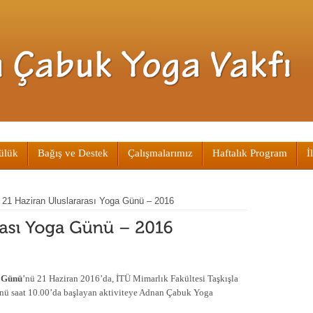
ülük
Bağış ve Destek
Çalışmalarımız
Haftalık Program
İ
»
21 Haziran Uluslararası Yoga Günü – 2016
a Günü
’nü 21 Haziran 2016’da, İTÜ Mimarlık Fakültesi Taşkışla
nü saat 10.00’da başlayan aktiviteye Adnan Çabuk Yoga