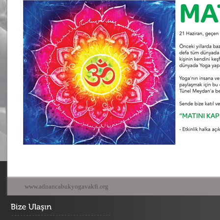
www.adnancabukyogavakfi.org