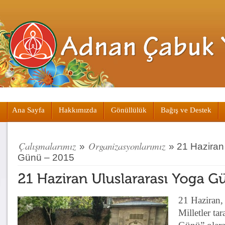
Ana Sayfa
Hakkımızda
Gönüllülük
Bağış ve Destek
Çalışmalarımız
Organizasyonlarımız
»
»
21 Haziran
Günü – 2015
21 Haziran, 
Milletler t