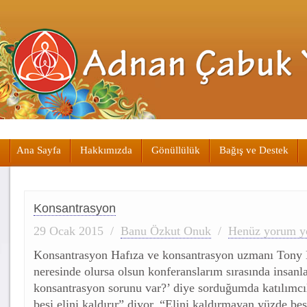
Ana Sayfa
Hakkımızda
Gönüllülük
Bağış ve Destek
Konsantrasyon
29 Ocak 2015
/
Banu Özkut Onuk
/
Henüz yorum y
Konsantrasyon Hafıza ve konsantrasyon uzmanı Tony
neresinde olursa olsun konferanslarım sırasında insanl
konsantrasyon sorunu var?’ diye sorduğumda katılımcı
beşi elini kaldırır” diyor. “Elini kaldırmayan yüzde beş