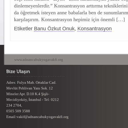
dinlemeyenlerdir.” Konsantrasyon arttırma tekniklerini
da öğretmek isteyen anne babalarla ben de sunumlarım
karşılaşırım. Konsantrasyon hepimiz için önemli […]
Etiketler
Banu Özkut Onuk
,
Konsantrasyon
www.adnancabukyogavakfi.org
Adres: Fulya Mah. Ortaklar Cad.
Mevlüt Pehlivan Yanı Sok. 12
Mineler Apt. D.10 K.4 Şişli-
Mecidiyeköy, İstanbul - Tel: 0212
234 2704,
0505 509 3588
Email:vakif@adnancabukyogavakfi.org