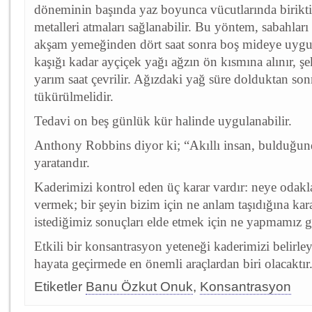
döneminin başında yaz boyunca vücutlarında biriktir
metalleri atmaları sağlanabilir. Bu yöntem, sabahları
akşam yemeğinden dört saat sonra boş mideye uygul
kaşığı kadar ayçiçek yağı ağzın ön kısmına alınır, şe
yarım saat çevrilir. Ağızdaki yağ süre dolduktan so
tükürülmelidir.
Tedavi on beş günlük kür halinde uygulanabilir.
Anthony Robbins diyor ki; “Akıllı insan, bulduğunda
yaratandır.
Kaderimizi kontrol eden üç karar vardır: neye odakl
vermek; bir şeyin bizim için ne anlam taşıdığına ka
istediğimiz sonuçları elde etmek için ne yapmamız g
Etkili bir konsantrasyon yeteneği kaderimizi belirley
hayata geçirmede en önemli araçlardan biri olacaktır
Etiketler
Banu Özkut Onuk
,
Konsantrasyon