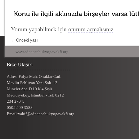
Yorum yapabilmek için
oturum açmalısınız
.
←
Önceki yazı
www.adnancabukyogavakfi.org
Adres: Fulya Mah. Ortaklar Cad.
Mevlüt Pehlivan Yanı Sok. 12
Mineler Apt. D.10 K.4 Şişli-
Mecidiyeköy, İstanbul - Tel: 0212
234 2704,
0505 509 3588
Email:vakif@adnancabukyogavakfi.org