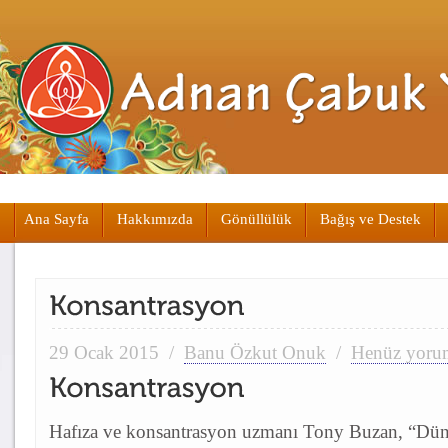
Ana Sayfa
Hakkımızda
Gönüllülük
Bağış ve Destek
29 Ocak 2015
/
Banu Özkut Onuk
/
Henüz yoru
Hafıza ve konsantrasyon uzmanı Tony Buzan, “Dün