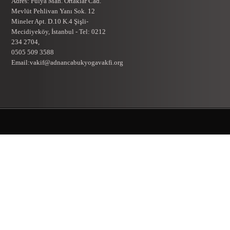
Adres: Fulya Mah. Ortaklar Cad.
Mevlüt Pehlivan Yanı Sok. 12
Mineler Apt. D.10 K.4 Şişli-
Mecidiyeköy, İstanbul - Tel: 0212
234 2704,
0505 509 3588
Email:vakif@adnancabukyogavakfi.org