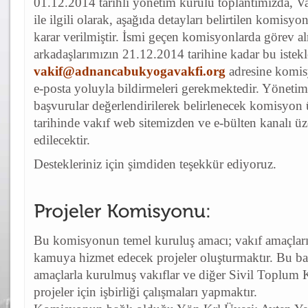
01.12.2014 tarihli yönetim kurulu toplantımızda, Va
ile ilgili olarak, aşağıda detayları belirtilen komisy
karar verilmiştir. İsmi geçen komisyonlarda görev a
arkadaşlarımızın 21.12.2014 tarihine kadar bu istekl
vakif@adnancabukyogavakfi.org
adresine komisy
e-posta yoluyla bildirmeleri gerekmektedir. Yöneti
başvurular değerlendirilerek belirlenecek komisyon
tarihinde vakıf web sitemizden ve e-bülten kanalı üz
edilecektir.
Destekleriniz için şimdiden teşekkür ediyoruz.
Bu komisyonun temel kuruluş amacı; vakıf amaçlar
kamuya hizmet edecek projeler oluşturmaktır. Bu b
amaçlarla kurulmuş vakıflar ve diğer Sivil Toplum Ku
projeler için işbirliği çalışmaları yapmaktır.