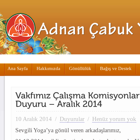
Ana Sayfa
Hakkımızda
Gönüllülük
Bağış ve Destek
10 Aralık 2014
/
Duyurular
/
Henüz yorum yok
Sevgili Yoga’ya gönül veren arkadaşlarımız,