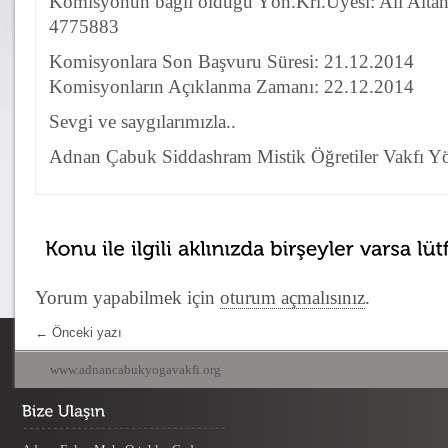
Komisyonun bağlı olduğu Yön.Krl.Üyesi: Ali Alta
4775883
Komisyonlara Son Başvuru Süresi: 21.12.2014
Komisyonların Açıklanma Zamanı: 22.12.2014
Sevgi ve saygılarımızla..
Adnan Çabuk Siddashram Mistik Öğretiler Vakfı Y
Yorum yapabilmek için
oturum açmalısınız
.
←
Önceki yazı
www.adnancabukyogavakfi.org